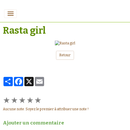
Rasta girl
Retour
Partager
Facebook
X
Email
★
★
★
★
★
Aucune note. Soyez le premier à attribuer une note !
Ajouter un commentaire