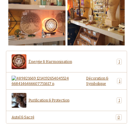
Énergie & Harmonisation
1
Décoration &
1
Symbolique
Purification & Protection
1
Autel & Sacré
0