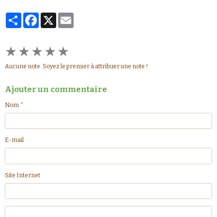
Partager
Facebook
X
Email
★
★
★
★
★
Aucune note. Soyez le premier à attribuer une note !
Ajouter un commentaire
Nom
E-mail
Site Internet