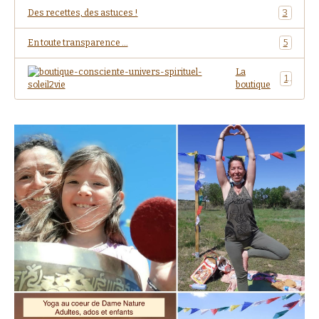
Des recettes, des astuces !
3
En toute transparence ...
5
La
1
boutique