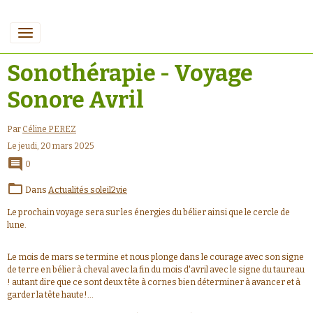
Sonothérapie - Voyage
Sonore Avril
Par
Céline PEREZ
Le jeudi, 20 mars 2025
0
Dans
Actualités soleil2vie
Le prochain voyage sera sur les énergies du bélier ainsi que le cercle de
lune.
Le mois de mars se termine et nous plonge dans le courage avec son signe
de terre en bélier à cheval avec la fin du mois d'avril avec le signe du taureau
! autant dire que ce sont deux tête à cornes bien déterminer à avancer et à
garder la tête haute!...