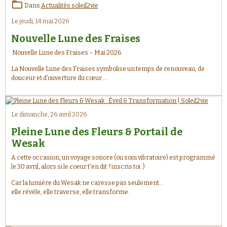
Dans
Actualités soleil2vie
Le jeudi, 14 mai 2026
Nouvelle Lune des Fraises
Nouvelle Lune des Fraises – Mai 2026
La Nouvelle Lune des Fraises symbolise un temps de renouveau, de
douceur et d’ouverture du cœur.
Comme les premiers fruits que l’on récolte après avoir semé avec
patience, elle nous invite à accueillir ce qui mûrit en nous : nouvelles
intentions, élans du cœur, guérisons intérieures et transformations
profondes. ✨
Le dimanche, 26 avril 2026
Pleine Lune des Fleurs & Portail de
Wesak
A cette occasion, un voyage sonore (ou soin vibratoire) est programmé
le 30 avril, alors si le coeur t'en dit ? inscris toi :)
Car la lumière du Wesak ne caresse pas seulement…
elle révèle, elle traverse, elle transforme.