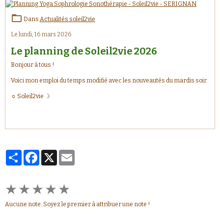
Dans
Actualités soleil2vie
Le lundi, 16 mars 2026
Le planning de Soleil2vie 2026
Bonjour à tous !
Voici mon emploi du temps modifié avec les nouveautés du mardis soir.
☼ Soleil2vie ☽
Partager
Facebook
X
Email
★
★
★
★
★
Aucune note. Soyez le premier à attribuer une note !