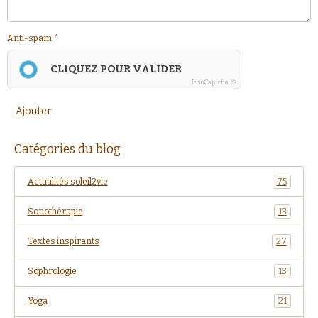
Anti-spam
CLIQUEZ POUR VALIDER
IconCaptcha ©
Ajouter
Catégories du blog
Actualités soleil2vie
75
Sonothérapie
13
Textes inspirants
27
Sophrologie
13
Yoga
21