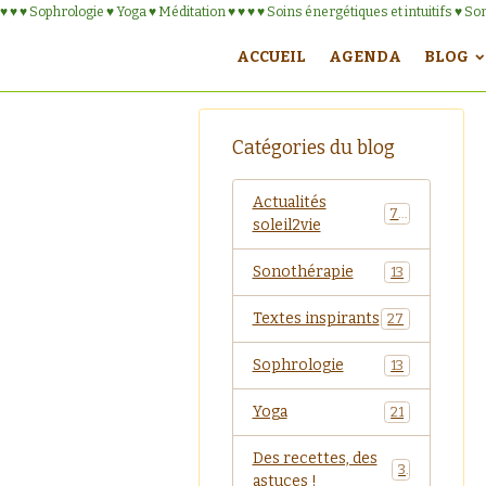
♥ ♥ ♥ Sophrologie ♥ Yoga ♥ Méditation ♥ ♥ ♥ ♥ Soins énergétiques et intuitifs ♥ S
ACCUEIL
AGENDA
BLOG
Catégories du blog
Actualités
75
soleil2vie
Sonothérapie
13
Textes inspirants
27
Sophrologie
13
Yoga
21
Des recettes, des
3
astuces !