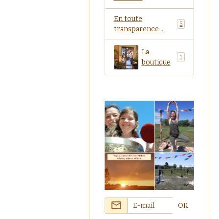
En toute
5
transparence ...
La
1
boutique
OK