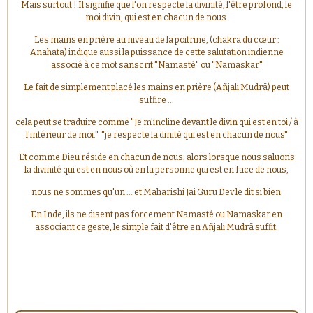
Mais surtout ! Il signifie que l'on respecte la divinité, l'être profond, le
moi divin, qui est en chacun de nous.
Les mains en prière au niveau de la poitrine, (chakra du cœur :
Anahata) indique aussi la puissance de cette salutation indienne
associé à ce mot sanscrit "Namasté" ou "Namaskar"
Le fait de simplement placé les mains en prière (Añjali Mudrā) peut
suffire ...
cela peut se traduire comme "Je m'incline devant le divin qui est en toi / à
l'intérieur de moi." "je respecte la dinité qui est en chacun de nous"
Et comme Dieu réside en chacun de nous, alors lorsque nous saluons
la divinité qui est en nous où en la personne qui est en face de nous,
nous ne sommes qu'un ... et Maharishi Jai Guru Dev le dit si bien
En Inde, ils ne disent pas forcement Namasté ou Namaskar en
associant ce geste, le simple fait d'être en Añjali Mudrā suffit.