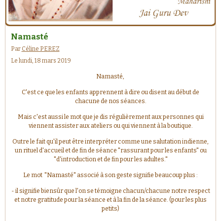
Namasté
Par
Céline PEREZ
Le lundi, 18 mars 2019
Namasté,
C'est ce que les enfants apprennent à dire ou disent au début de
chacune de nos séances.
Mais c'est aussi le mot que je dis régulièrement aux personnes qui
viennent assister aux ateliers ou qui viennent à la boutique.
Outre le fait qu'il peut être interpréter comme une salutation indienne,
un rituel d'accueil et de fin de séance "rassurant pour les enfants" ou
"d'introduction et de fin pour les adultes."
Le mot "Namasté" associé à son geste signifie beaucoup plus :
- il signifie biensûr que l'on se témoigne chacun/chacune notre respect
et notre gratitude pour la séance et à la fin de la séance. (pour les plus
petits)