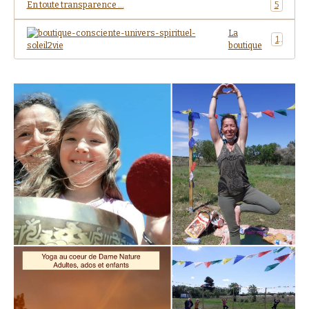
En toute transparence ...
5
La
1
boutique