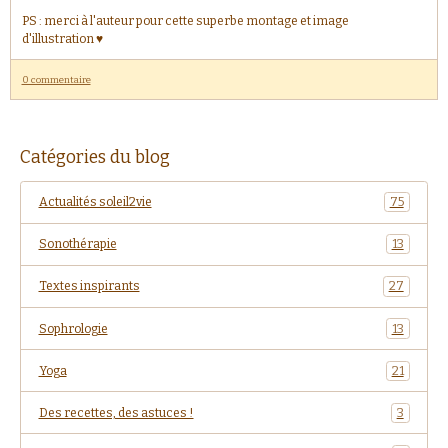
PS : merci à l'auteur pour cette superbe montage et image
d'illustration ♥
0 commentaire
Catégories du blog
Actualités soleil2vie
75
Sonothérapie
13
Textes inspirants
27
Sophrologie
13
Yoga
21
Des recettes, des astuces !
3