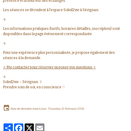
présence et la douceur des échanges.
Les séances se déroulent à l’espace Soleil2vie à Sérignan.
☼
Les informations pratiques (tarifs, horaires détaillés, inscription) sont
disponibles dans la page événement correspondante.
☼
Pour une expérience plus personnalisée, je propose également des
séances à la demande.
✧ Me contacter pour réserver ou poser vos questions ✧
☼
Soleil2vie – Sérignan ☽
Prendre soin de soi, en conscience ♡
Date de dernière mise à jour : Thursday, 12 February 2026
Partager
Facebook
X
Email