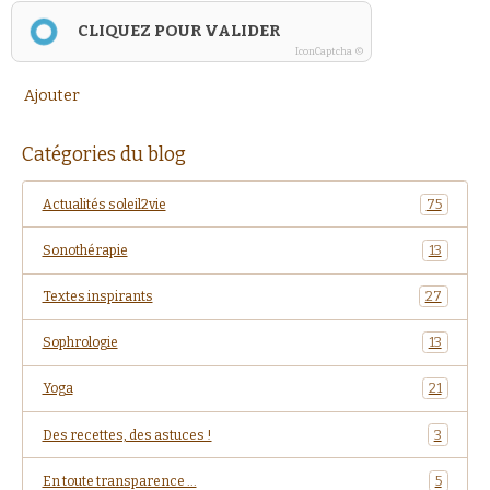
CLIQUEZ POUR VALIDER
IconCaptcha ©
Ajouter
Catégories du blog
Actualités soleil2vie
75
Sonothérapie
13
Textes inspirants
27
Sophrologie
13
Yoga
21
Des recettes, des astuces !
3
En toute transparence ...
5