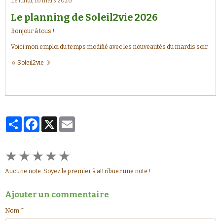
Le lundi, 16 mars 2026
Le planning de Soleil2vie 2026
Bonjour à tous !
Voici mon emploi du temps modifié avec les nouveautés du mardis soir.
☼ Soleil2vie ☽
Partager
Facebook
X
Email
★
★
★
★
★
Aucune note. Soyez le premier à attribuer une note !
Ajouter un commentaire
Nom