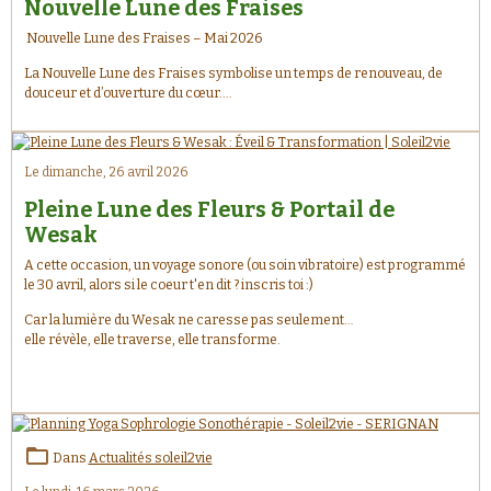
Nouvelle Lune des Fraises
Nouvelle Lune des Fraises – Mai 2026
La Nouvelle Lune des Fraises symbolise un temps de renouveau, de
douceur et d’ouverture du cœur.
Comme les premiers fruits que l’on récolte après avoir semé avec
patience, elle nous invite à accueillir ce qui mûrit en nous : nouvelles
intentions, élans du cœur, guérisons intérieures et transformations
profondes. ✨
Le dimanche, 26 avril 2026
Pleine Lune des Fleurs & Portail de
Wesak
A cette occasion, un voyage sonore (ou soin vibratoire) est programmé
le 30 avril, alors si le coeur t'en dit ? inscris toi :)
Car la lumière du Wesak ne caresse pas seulement…
elle révèle, elle traverse, elle transforme.
Dans
Actualités soleil2vie