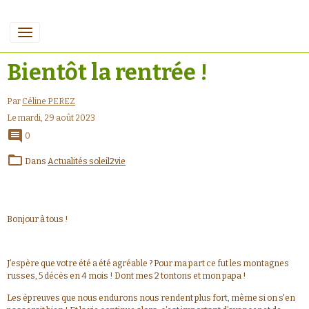
Bientôt la rentrée !
Par
Céline PEREZ
Le mardi, 29 août 2023
0
Dans
Actualités soleil2vie
Bonjour à tous !
J’espère que votre été a été agréable ? Pour ma part ce fut les montagnes
russes, 5 décès en 4 mois ! Dont mes 2 tontons et mon papa !
Les épreuves que nous endurons nous rendent plus fort, même si on s'en