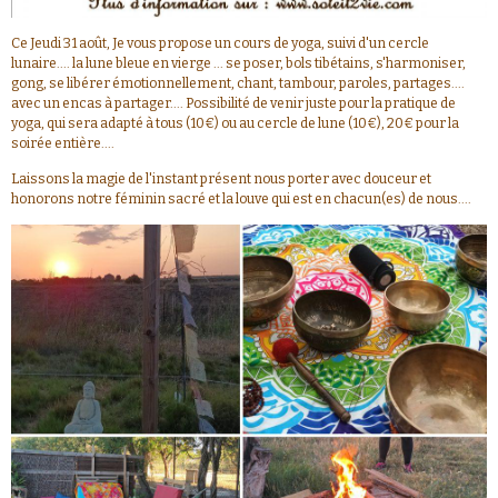
Ce Jeudi 31 août, Je vous propose un cours de yoga, suivi d'un cercle
lunaire.... la lune bleue en vierge ... se poser, bols tibétains, s'harmoniser,
gong, se libérer émotionnellement, chant, tambour, paroles, partages....
avec un encas à partager.... Possibilité de venir juste pour la pratique de
yoga, qui sera adapté à tous (10€) ou au cercle de lune (10€), 20€ pour la
soirée entière....
Laissons la magie de l'instant présent nous porter avec douceur et
honorons notre féminin sacré et la louve qui est en chacun(es) de nous....