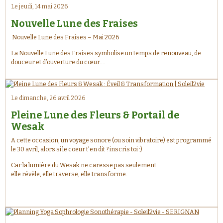
Le jeudi, 14 mai 2026
Nouvelle Lune des Fraises
Nouvelle Lune des Fraises – Mai 2026
La Nouvelle Lune des Fraises symbolise un temps de renouveau, de
douceur et d’ouverture du cœur.
Comme les premiers fruits que l’on récolte après avoir semé avec
patience, elle nous invite à accueillir ce qui mûrit en nous : nouvelles
intentions, élans du cœur, guérisons intérieures et transformations
profondes. ✨
Le dimanche, 26 avril 2026
Pleine Lune des Fleurs & Portail de
Wesak
A cette occasion, un voyage sonore (ou soin vibratoire) est programmé
le 30 avril, alors si le coeur t'en dit ? inscris toi :)
Car la lumière du Wesak ne caresse pas seulement…
elle révèle, elle traverse, elle transforme.