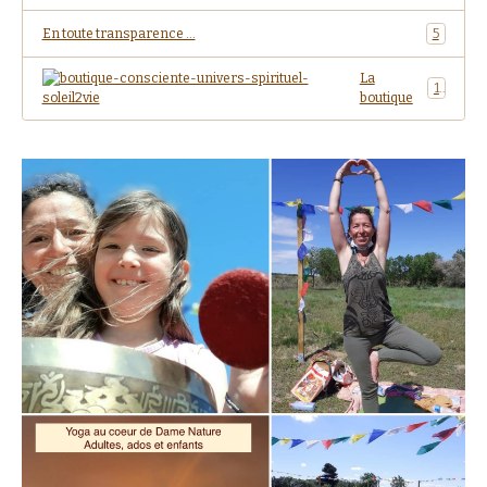
En toute transparence ...
5
La
1
boutique