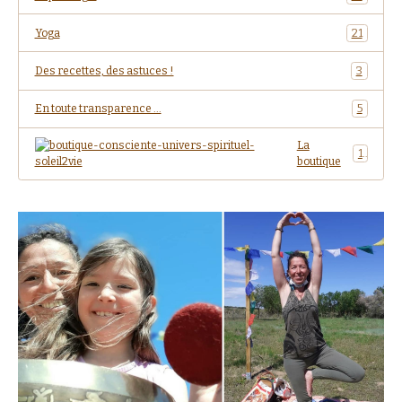
Yoga
21
Des recettes, des astuces !
3
En toute transparence ...
5
La
1
boutique