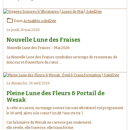
Dans
Actualités soleil2vie
Le jeudi, 14 mai 2026
Nouvelle Lune des Fraises
Nouvelle Lune des Fraises – Mai 2026
La Nouvelle Lune des Fraises symbolise un temps de renouveau, de
douceur et d’ouverture du cœur.
Comme les premiers fruits que l’on récolte après avoir semé avec
patience, elle nous invite à accueillir ce qui mûrit en nous : nouvelles
intentions, élans du cœur, guérisons intérieures et transformations
profondes. ✨
Le dimanche, 26 avril 2026
Pleine Lune des Fleurs & Portail de
Wesak
A cette occasion, un voyage sonore (ou soin vibratoire) est programmé
le 30 avril, alors si le coeur t'en dit ? inscris toi :)
Car la lumière du Wesak ne caresse pas seulement…
elle révèle, elle traverse, elle transforme.