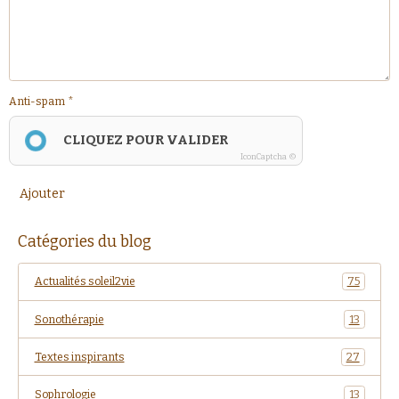
Anti-spam
CLIQUEZ POUR VALIDER
IconCaptcha ©
Ajouter
Catégories du blog
Actualités soleil2vie
75
Sonothérapie
13
Textes inspirants
27
Sophrologie
13