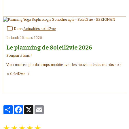
Dans
Actualités soleil2vie
Le lundi, 16 mars 2026
Le planning de Soleil2vie 2026
Bonjour à tous !
Voici mon emploi du temps modifié avec les nouveautés du mardis soir.
☼ Soleil2vie ☽
Partager
Facebook
X
Email
★
★
★
★
★