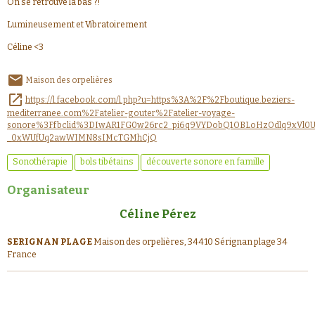
On se retrouve là bas ?!
Lumineusement et Vibratoirement
Céline <3
Maison des orpelières
https://l.facebook.com/l.php?u=https%3A%2F%2Fboutique.beziers-
mediterranee.com%2Fatelier-gouter%2Fatelier-voyage-
sonore%3Ffbclid%3DIwAR1FG0w26rc2_pi6q9VYDobQ1OBLoHzOdlq9xVl0U
_0xWUfUq2awWIMN8sIMcTGMhCjQ
Sonothérapie
bols tibétains
découverte sonore en famille
Organisateur
Céline Pérez
SERIGNAN PLAGE
Maison des orpelières, 34410 Sérignan plage 34
France