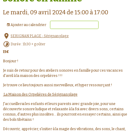
Le mardi, 09 avril 2024
de 15:00
à 17:00
Ajouter au calendrier
Maison des orpelières
SERIGNAN PLAGE - Sérignan plage
Durée : 1h30 + goûter
15€
Bonjour !
Je suis de retour pour des ateliers sonores en famille pour ces vacances
d'avril à la maison des orpelières !!!
Je trouve ce lieu toujours aussi merveilleux, et hyper ressourçant !
La Maison des Orpelières de Sérignan plage
J'accueillerai les enfants et leurs parents avec grande joie, pour une
découverte sonore ludique et relaxante à la foi avec divers sons, certains
connus, d'autres plus insolites... ils pourront en essayer certains, ainsi que
des bols tibétains !
Découvrir, apprécier, s'initier à la magie des vibrations, des sons, le chant,