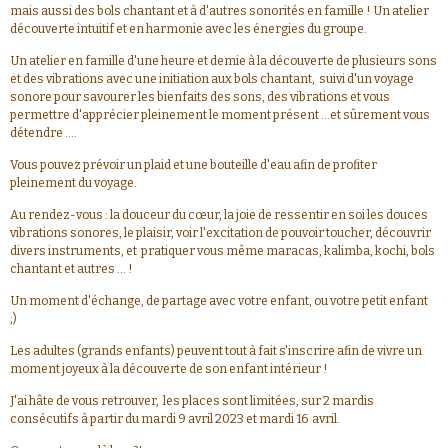
mais aussi des bols chantant et à d'autres sonorités en famille ! Un atelier
découverte intuitif et en harmonie avec les énergies du groupe.
Un atelier en famille d'une heure et demie à la découverte de plusieurs sons
et des vibrations avec une initiation aux bols chantant, suivi d'un voyage
sonore pour savourer les bienfaits des sons, des vibrations et vous
permettre d'apprécier pleinement le moment présent ...et sûrement vous
détendre ....
Vous pouvez prévoir un plaid et une bouteille d'eau afin de profiter
pleinement du voyage.
Au rendez-vous : la douceur du cœur, la joie de ressentir en soi les douces
vibrations sonores, le plaisir, voir l'excitation de pouvoir toucher, découvrir
divers instruments, et pratiquer vous même maracas, kalimba, kochi, bols
chantant et autres ... !
Un moment d'échange, de partage avec votre enfant, ou votre petit enfant
;)
Les adultes (grands enfants) peuvent tout à fait s'inscrire afin de vivre un
moment joyeux à la découverte de son enfant intérieur !
J'ai hâte de vous retrouver, les places sont limitées, sur 2 mardis
consécutifs à partir du mardi 9 avril 2023 et mardi 16 avril.