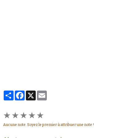
Partager
Facebook
X
Email
★
★
★
★
★
Aucune note. Soyez le premier à attribuer une note !