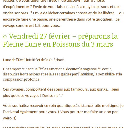
relaxer, de vous détendre? Besoin de découvrir autre chose,
d'expérimenter ? Envie de vous laisser aller à la magie des sons et des
ondes sonores..? Envie de lâcher certaines choses et de les libérer ... ou
encore de faire une pause, une parenthèse dans votre quotidien...ce
voyage sonore est fait pour vous.
○ Vendredi 27 février – préparons la
Pleine Lune en Poissons du 3 mars
Lune de l’Éveil intuitif et de la Guérison
Un temps pour accueillir les émotions, écouter la sagesse du cœur,
dissoudre les tensions et se laisser guider par l’intuition, la sensibilité et la
compassion profonde.
Ces voyages, comportent des soins aux tambours, aux gongs....bien
plus que des voyages ! Des soins ♡
Vous souhaitez recevoir ce soin quantique à distance faite moi signe, je
l’activerai également pour vous. ( Vous pourrez me faire un don par
wéro :))