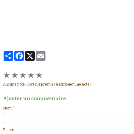
Partager
Facebook
X
Email
★
★
★
★
★
Aucune note. Soyez le premier à attribuer une note !
Ajouter un commentaire
Nom
E-mail