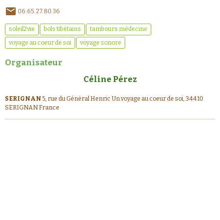
06.65.27.80.36
soleil2vie
bols tibétains
tambours médecine
voyage au coeur de soi
voyage sonore
Organisateur
Céline Pérez
SERIGNAN
5, rue du Général Henric Un voyage au coeur de soi, 34410
SERIGNAN France